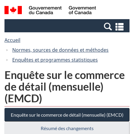
Passer
Passer
Recherche
/
au
à
et
Government
contenu
la
menus
of
Re
principal
version
Canada
et
HTML
Accueil
me
simplifiée
Normes, sources de données et méthodes
Enquêtes et programmes statistiques
Enquête sur le commerce
de détail (mensuelle)
(EMCD)
Enquête sur le commerce de détail (mensuelle) (EMCD)
Résumé des changements