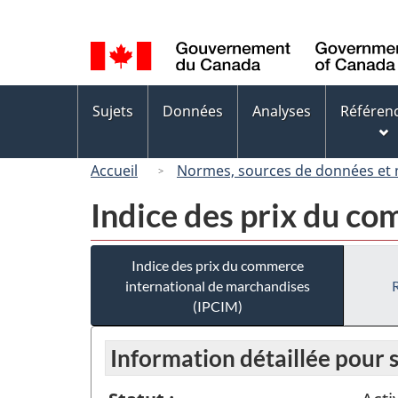
Sélection
de
la
langue
Menus
Sujets
Données
Analyses
Référen
des
sujets
Accueil
Normes, sources de données et
Indice des prix du c
Indice des prix du commerce
international de marchandises
(IPCIM)
Information détaillée pour