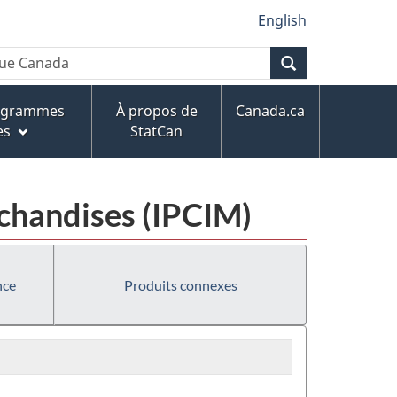
English
Recherche
rogrammes
À propos de
Canada.ca
es
StatCan
rchandises (IPCIM)
nce
Produits connexes