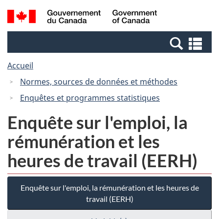
Passer
Passer
Recherche
/
au
à
et
Government
contenu
la
menus
of
Re
principal
version
Canada
et
HTML
Accueil
me
simplifiée
Normes, sources de données et méthodes
Enquêtes et programmes statistiques
Enquête sur l'emploi, la
rémunération et les
heures de travail (EERH)
Enquête sur l'emploi, la rémunération et les heures de
travail (EERH)