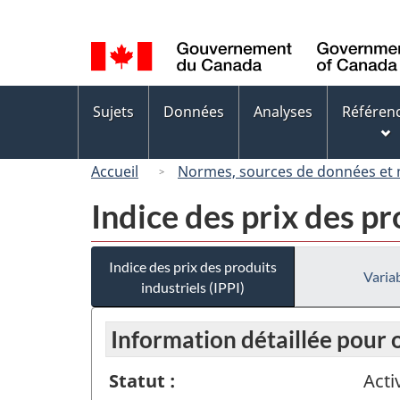
Sélection
de
la
langue
Menus
Sujets
Données
Analyses
Référen
des
sujets
Accueil
Normes, sources de données et
Indice des prix des pr
Indice des prix des produits
Variab
industriels (IPPI)
Information détaillée pour
Statut :
Acti