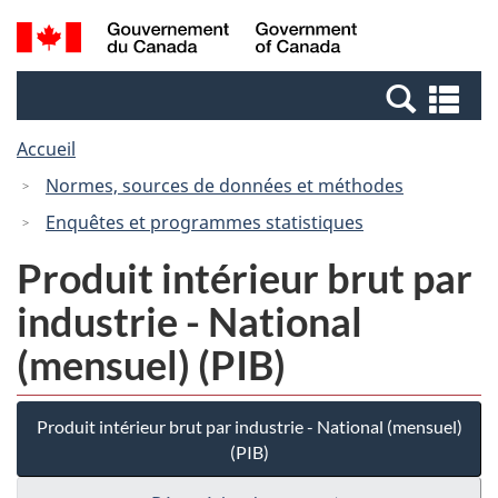
Passer
Passer
Recherche
/
au
à
et
Government
contenu
la
menus
of
Re
principal
version
Canada
et
HTML
Accueil
me
simplifiée
Normes, sources de données et méthodes
Enquêtes et programmes statistiques
Produit intérieur brut par
industrie - National
(mensuel) (PIB)
Produit intérieur brut par industrie - National (mensuel)
(PIB)