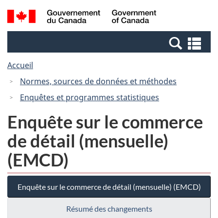
Passer
Passer
Recherche
/
au
à
et
Government
contenu
la
menus
of
Re
principal
version
Canada
et
HTML
Accueil
me
simplifiée
Normes, sources de données et méthodes
Enquêtes et programmes statistiques
Enquête sur le commerce
de détail (mensuelle)
(EMCD)
Enquête sur le commerce de détail (mensuelle) (EMCD)
Résumé des changements