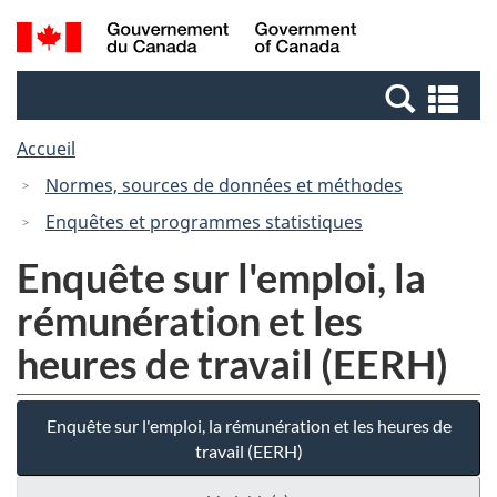
Passer
Passer
Recherche
/
au
à
et
Government
contenu
la
menus
of
Re
principal
version
Canada
et
HTML
Accueil
me
simplifiée
Normes, sources de données et méthodes
Enquêtes et programmes statistiques
Enquête sur l'emploi, la
rémunération et les
heures de travail (EERH)
Enquête sur l'emploi, la rémunération et les heures de
travail (EERH)