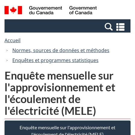
Passer
Passer
Recherche
/
au
à
et
Government
contenu
la
menus
of
Re
principal
version
Canada
et
HTML
Accueil
me
simplifiée
Normes, sources de données et méthodes
Enquêtes et programmes statistiques
Enquête mensuelle sur
l'approvisionnement et
l'écoulement de
l'électricité (MELE)
Enquête mensuelle sur l'approvisionnement et
l'écoulement de l'électricité (MELE)