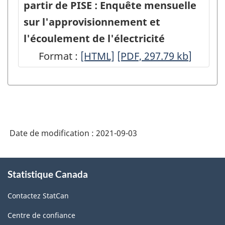
partir de PISE : Enquête mensuelle
sur l'approvisionnement et
l'écoulement de l'électricité
Format :
Trousse
[HTML]
Trousse
[PDF, 297.79
kb
]
de
de
communication
communication
pour
pour
les
les
Date de modification :
2021-09-03
enquêtes
enquêtes
mensuelles
mensuelles
À
diffusées
diffusées
Statistique Canada
propos
de
à
à
Contactez StatCan
ce
partir
partir
site
Centre de confiance
de
de