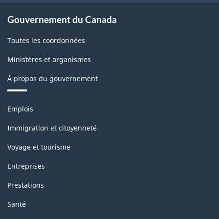
PISE
PISE
Gouvernement du Canada
:
:
Toutes les coordonnées
Enquête
Enquête
mensuelle
mensuelle
Ministères et organismes
sur
sur
À propos du gouvernement
l'approvisionnement
l'approvisionnement
Thèmes
et
et
Emplois
et
l'écoulement
l'écoulement
sujets
Immigration et citoyenneté
de
de
Voyage et tourisme
l'électricité
l'électricité
Entreprises
-
-
Prestations
HTML
PDF,
Santé
297.79