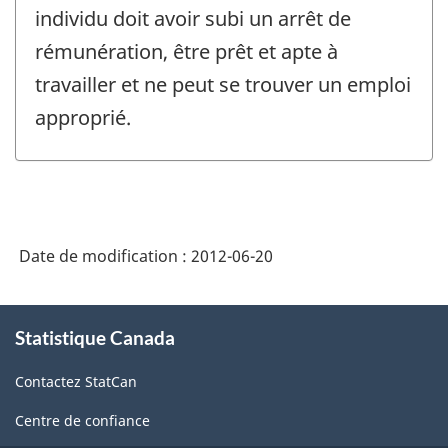
individu doit avoir subi un arrêt de
rémunération, être prêt et apte à
travailler et ne peut se trouver un emploi
approprié.
Date de modification :
2012-06-20
À
Statistique Canada
propos
de
Contactez StatCan
ce
site
Centre de confiance