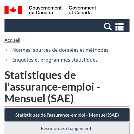
Passer
Passer
Recherche
/
au
à
et
Government
contenu
la
menus
of
Re
principal
version
Canada
et
HTML
Accueil
me
simplifiée
Normes, sources de données et méthodes
Enquêtes et programmes statistiques
Statistiques de
l'assurance-emploi -
Mensuel (SAE)
Statistiques de l'assurance-emploi - Mensuel (SAE)
Résumé des changements