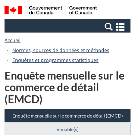
Passer
Passer
Recherche
/
au
à
et
Government
contenu
la
menus
of
Re
principal
version
Canada
et
HTML
Accueil
me
simplifiée
Normes, sources de données et méthodes
Enquêtes et programmes statistiques
Enquête mensuelle sur le
commerce de détail
(EMCD)
Enquête mensuelle sur le commerce de détail (EMCD)
Variable(s)