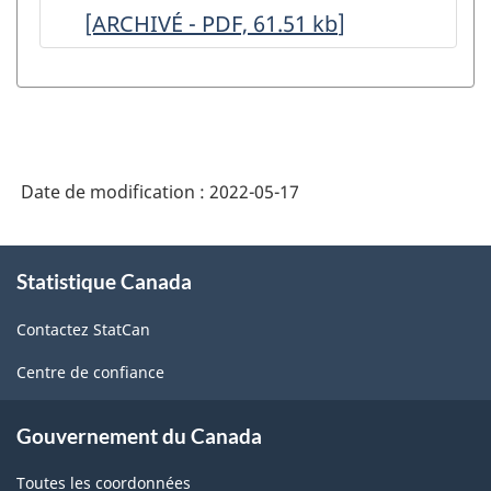
[ARCHIVÉ - PDF, 61.51
-
kb
]
-
ARCHIVÉ
ARCHIVÉ
-
-
HTML
PDF,
61.51
Date de modification :
2022-05-17
À
Statistique Canada
propos
de
Contactez StatCan
ce
site
Centre de confiance
Gouvernement du Canada
Toutes les coordonnées