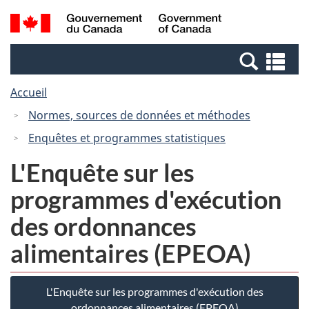
Passer
Passer
Recherche
/
au
à
et
Government
contenu
la
menus
of
Re
principal
version
Canada
et
HTML
Accueil
me
simplifiée
Normes, sources de données et méthodes
Enquêtes et programmes statistiques
L'Enquête sur les
programmes d'exécution
des ordonnances
alimentaires (EPEOA)
L'Enquête sur les programmes d'exécution des
ordonnances alimentaires (EPEOA)