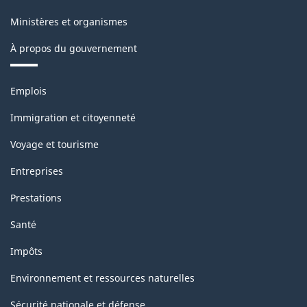
Ministères et organismes
À propos du gouvernement
Thèmes
Emplois
et
sujets
Immigration et citoyenneté
Voyage et tourisme
Entreprises
Prestations
Santé
Impôts
Environnement et ressources naturelles
Sécurité nationale et défense