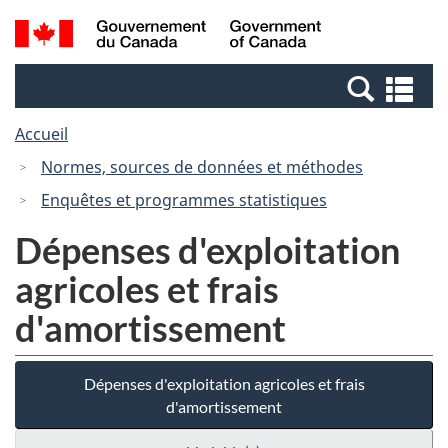
Passer
Passer
Recherche
/
au
à
et
Government
contenu
la
menus
of
Re
principal
version
Canada
et
HTML
Accueil
me
simplifiée
Normes, sources de données et méthodes
Enquêtes et programmes statistiques
Dépenses d'exploitation
agricoles et frais
d'amortissement
Dépenses d'exploitation agricoles et frais
d'amortissement