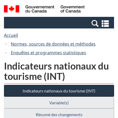
Passer
Passer
Recherche
/
au
à
et
Government
contenu
la
menus
of
Re
principal
version
Canada
et
HTML
Accueil
me
simplifiée
Normes, sources de données et méthodes
Enquêtes et programmes statistiques
Indicateurs nationaux du
tourisme (INT)
Indicateurs nationaux du tourisme (INT)
Variable(s)
Résumé des changements