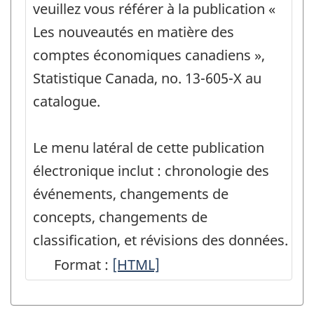
flux
veuillez vous référer à la publication «
financiers
Les nouveautés en matière des
-
comptes économiques canadiens »,
PDF,
Statistique Canada, no. 13-605-X au
14.45
catalogue.
Le menu latéral de cette publication
électronique inclut : chronologie des
événements, changements de
concepts, changements de
classification, et révisions des données.
Format :
Les
[HTML]
nouveautés
en