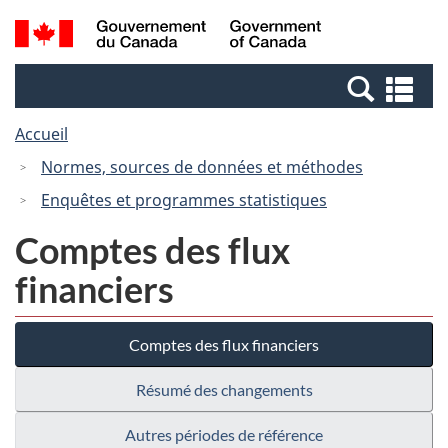
Passer
Passer
Recherche
/
au
à
et
Government
contenu
la
menus
of
Re
principal
version
Canada
et
HTML
Accueil
me
simplifiée
Normes, sources de données et méthodes
Enquêtes et programmes statistiques
Comptes des flux
financiers
Comptes des flux financiers
Résumé des changements
Autres périodes de référence