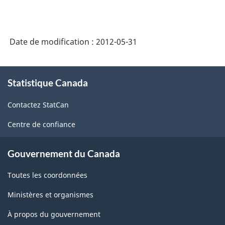
matière
des
Date de modification :
2012-05-31
comptes
économiques
À
canadiens
Statistique Canada
propos
de
-
Contactez StatCan
ce
HTML
site
Centre de confiance
Gouvernement du Canada
Toutes les coordonnées
Ministères et organismes
À propos du gouvernement