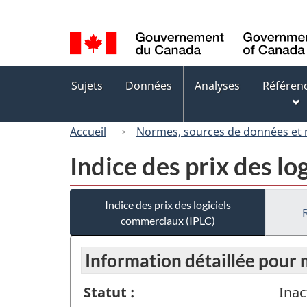
Sélection
de
la
langue
Menus
Sujets
Données
Analyses
Référen
des
sujets
Accueil
Normes, sources de données et
Indice des prix des l
Indice des prix des logiciels
commerciaux (IPLC)
Information détaillée pour
Statut :
Inac