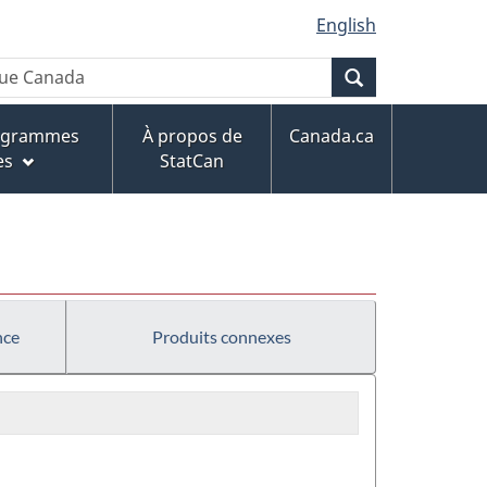
English
Recherche
rogrammes
À propos de
Canada.ca
es
StatCan
nce
Produits connexes