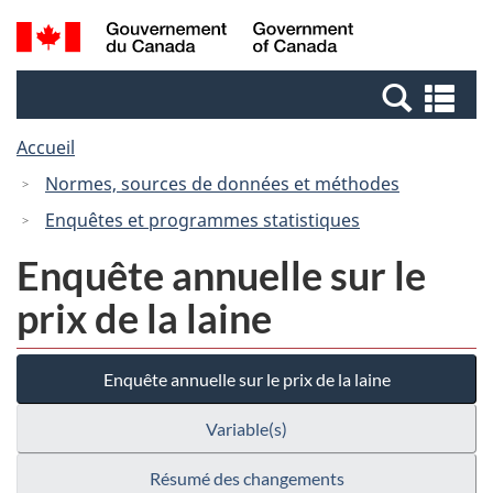
Passer
Passer
Recherche
/
au
à
et
Government
contenu
la
menus
of
Re
principal
version
Canada
et
HTML
Accueil
me
simplifiée
Normes, sources de données et méthodes
Enquêtes et programmes statistiques
Enquête annuelle sur le
prix de la laine
Enquête annuelle sur le prix de la laine
Variable(s)
Résumé des changements