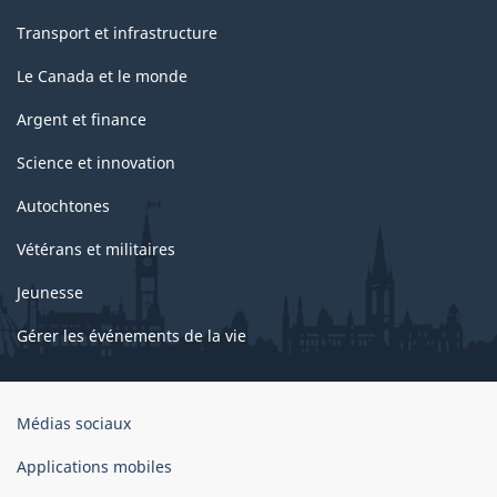
Transport et infrastructure
Le Canada et le monde
Argent et finance
Science et innovation
Autochtones
Vétérans et militaires
Jeunesse
Gérer les événements de la vie
Organisation
Médias sociaux
du
gouvernement
Applications mobiles
du