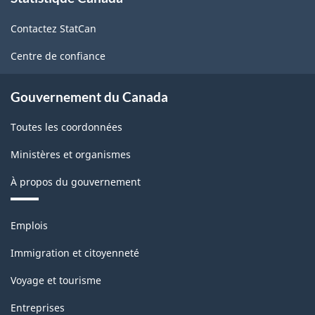
de
Contactez StatCan
ce
site
Centre de confiance
Gouvernement du Canada
Toutes les coordonnées
Ministères et organismes
À propos du gouvernement
Thèmes
Emplois
et
sujets
Immigration et citoyenneté
Voyage et tourisme
Entreprises