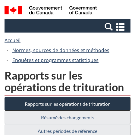
Passer
Passer
Recherche
/
au
à
et
Government
contenu
la
menus
of
Re
principal
version
Canada
et
HTML
Accueil
me
simplifiée
Normes, sources de données et méthodes
Enquêtes et programmes statistiques
Rapports sur les
opérations de trituration
Rapports sur les opérations de trituration
Résumé des changements
Autres périodes de référence