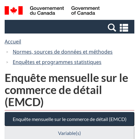
Passer
Passer
Recherche
/
au
à
et
Government
contenu
la
menus
of
Re
principal
version
Canada
et
HTML
Accueil
me
simplifiée
Normes, sources de données et méthodes
Enquêtes et programmes statistiques
Enquête mensuelle sur le
commerce de détail
(EMCD)
Enquête mensuelle sur le commerce de détail (EMCD)
Variable(s)