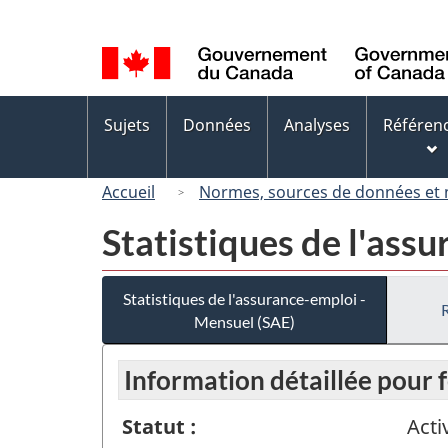
Sélection
de
la
langue
Menus
Sujets
Données
Analyses
Référen
des
sujets
Accueil
Normes, sources de données et
Statistiques de l'ass
Statistiques de l'assurance-emploi -
Mensuel (SAE)
Information détaillée pour 
Statut :
Acti