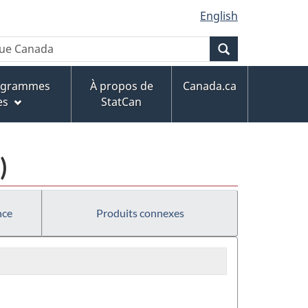
English
Recherche
rogrammes
À propos de
Canada.ca
es
StatCan
)
nce
Produits connexes