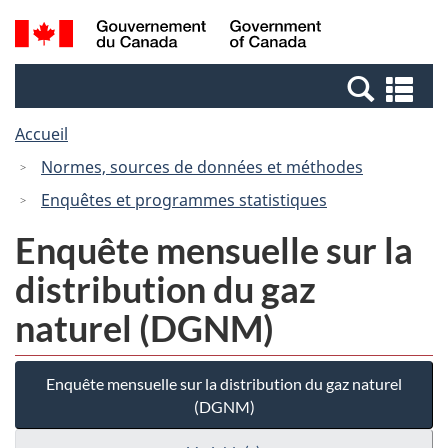
Passer
Passer
Recherche
/
au
à
et
Government
contenu
la
menus
of
Re
principal
version
Canada
et
HTML
Accueil
me
simplifiée
Normes, sources de données et méthodes
Enquêtes et programmes statistiques
Enquête mensuelle sur la
distribution du gaz
naturel (DGNM)
Enquête mensuelle sur la distribution du gaz naturel
(DGNM)