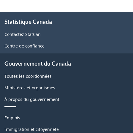
À
Statistique Canada
propos
de
Contactez StatCan
ce
site
Centre de confiance
Gouvernement du Canada
Toutes les coordonnées
Ministères et organismes
À propos du gouvernement
Thèmes
Emplois
et
sujets
Immigration et citoyenneté