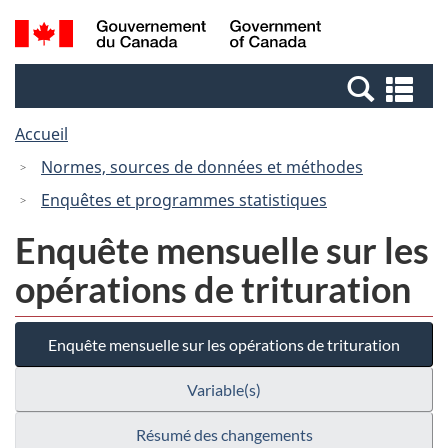
Passer
Passer
Recherche
/
au
à
et
Government
contenu
la
menus
of
Re
principal
version
Canada
et
HTML
Accueil
me
simplifiée
Normes, sources de données et méthodes
Enquêtes et programmes statistiques
Enquête mensuelle sur les
opérations de trituration
Enquête mensuelle sur les opérations de trituration
Variable(s)
Résumé des changements