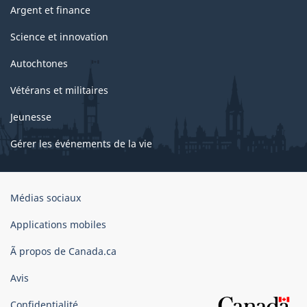
Argent et finance
Science et innovation
Autochtones
Vétérans et militaires
Jeunesse
Gérer les événements de la vie
Organisation
Médias sociaux
du
gouvernement
Applications mobiles
du
Ã propos de Canada.ca
Canada
Avis
Confidentialité