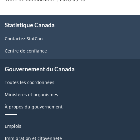
Canada
2016
À
-
Statistique Canada
propos
de
HTML
Contactez StatCan
ce
site
Centre de confiance
Gouvernement du Canada
Toutes les coordonnées
Ministères et organismes
À propos du gouvernement
Thèmes
Emplois
et
sujets
Immigration et citoyenneté