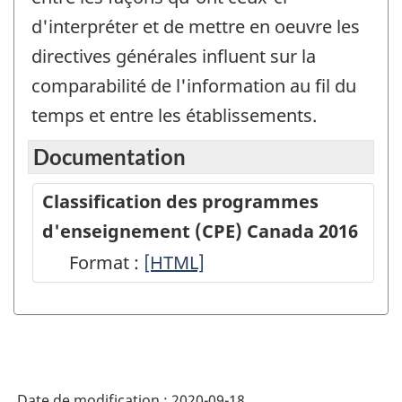
d'interpréter et de mettre en oeuvre les
directives générales influent sur la
comparabilité de l'information au fil du
temps et entre les établissements.
Documentation
Classification des programmes
d'enseignement (CPE) Canada 2016
Format :
Classification
[HTML]
des
programmes
d'enseignement
(CPE)
Date de modification :
2020-09-18