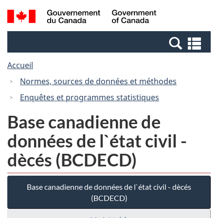
Passer
Passer
Recherche
/
au
à
et
Government
contenu
la
menus
of
Re
principal
version
Canada
et
HTML
Accueil
me
simplifiée
Normes, sources de données et méthodes
Enquêtes et programmes statistiques
Base canadienne de
données de l`état civil -
dècés (BCDECD)
Base canadienne de données de l`état civil - dècés
(BCDECD)