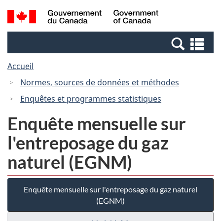
Passer
Passer
Recherche
/
au
à
et
Government
contenu
la
menus
of
Re
principal
version
Canada
et
HTML
Accueil
me
simplifiée
Normes, sources de données et méthodes
Enquêtes et programmes statistiques
Enquête mensuelle sur
l'entreposage du gaz
naturel (EGNM)
Enquête mensuelle sur l'entreposage du gaz naturel
(EGNM)