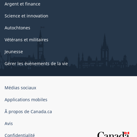
Argent et finance
Science et innovation
Autochtones
Vétérans et militaires
Jeunesse
Gérer les événements de la vie
Organisation
Médias sociaux
du
gouvernement
Applications mobiles
du
Ã propos de Canada.ca
Canada
Avis
Confidentialité