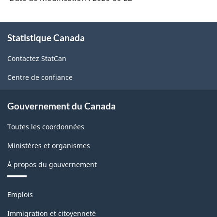
À
Statistique Canada
propos
de
Contactez StatCan
ce
site
Centre de confiance
Gouvernement du Canada
Toutes les coordonnées
Ministères et organismes
À propos du gouvernement
Thèmes
Emplois
et
sujets
Immigration et citoyenneté