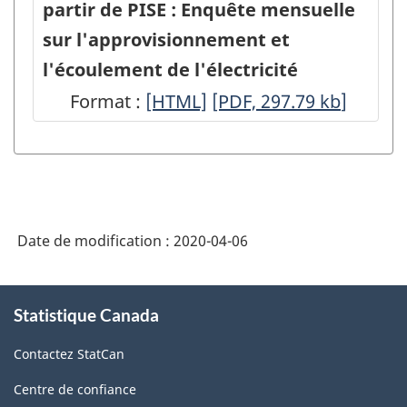
partir de PISE : Enquête mensuelle
sur l'approvisionnement et
l'écoulement de l'électricité
Format :
Trousse
[HTML]
Trousse
[PDF, 297.79
kb
]
de
de
communication
communication
pour
pour
les
les
Date de modification :
2020-04-06
enquêtes
enquêtes
mensuelles
mensuelles
À
diffusées
diffusées
Statistique Canada
propos
de
à
à
Contactez StatCan
ce
partir
partir
site
Centre de confiance
de
de