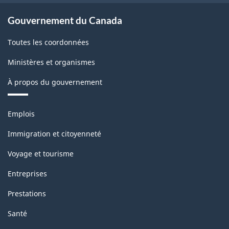
PISE
PISE
Gouvernement du Canada
:
:
Toutes les coordonnées
Enquête
Enquête
mensuelle
mensuelle
Ministères et organismes
sur
sur
À propos du gouvernement
l'approvisionnement
l'approvisionnement
Thèmes
et
et
Emplois
et
l'écoulement
l'écoulement
sujets
Immigration et citoyenneté
de
de
Voyage et tourisme
l'électricité
l'électricité
Entreprises
-
-
Prestations
HTML
PDF,
Santé
297.79