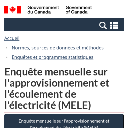
Passer
Passer
Recherche
/
au
à
et
Government
contenu
la
menus
of
Re
principal
version
Canada
et
HTML
Accueil
me
simplifiée
Normes, sources de données et méthodes
Enquêtes et programmes statistiques
Enquête mensuelle sur
l'approvisionnement et
l'écoulement de
l'électricité (MELE)
Enquête mensuelle sur l'approvisionnement et
l'écoulement de l'électricité (MELE)