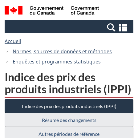
Passer
Passer
Recherche
/
au
à
et
Government
contenu
la
menus
of
Re
principal
version
Canada
et
HTML
Accueil
me
simplifiée
Normes, sources de données et méthodes
Enquêtes et programmes statistiques
Indice des prix des
produits industriels (IPPI)
Indice des prix des produits industriels (IPPI)
Résumé des changements
Autres périodes de référence