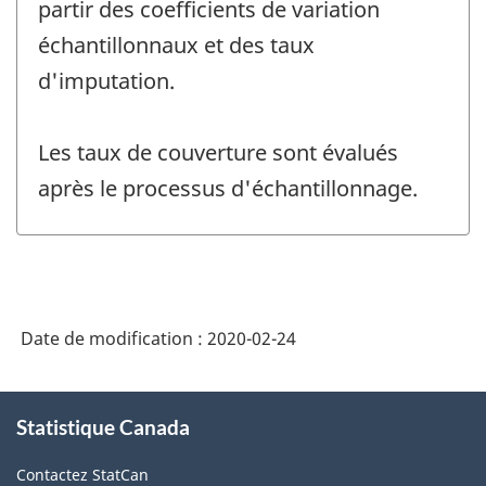
partir des coefficients de variation
échantillonnaux et des taux
d'imputation.
Les taux de couverture sont évalués
après le processus d'échantillonnage.
Date de modification :
2020-02-24
À
Statistique Canada
propos
de
Contactez StatCan
ce