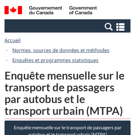
Passer
Passer
Recherche
/
au
à
et
Government
contenu
la
menus
of
Re
principal
version
Canada
et
HTML
Accueil
me
simplifiée
Normes, sources de données et méthodes
Enquêtes et programmes statistiques
Enquête mensuelle sur le
transport de passagers
par autobus et le
transport urbain (MTPA)
Enquête mensuelle sur le transport de passagers par
autobus et le transport urbain (MTPA)