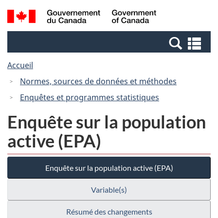
Passer
Passer
Recherche
/
au
à
et
Government
contenu
la
menus
of
Re
principal
version
Canada
et
HTML
Accueil
me
simplifiée
Normes, sources de données et méthodes
Enquêtes et programmes statistiques
Enquête sur la population
active (EPA)
Enquête sur la population active (EPA)
Variable(s)
Résumé des changements