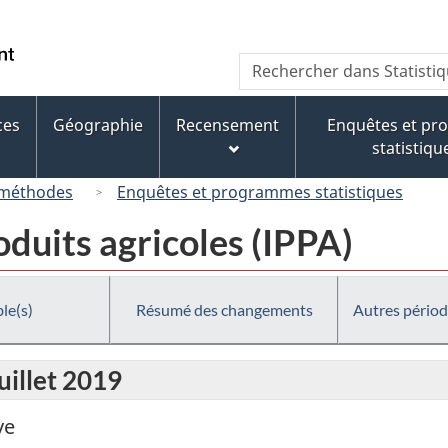
Passer
Passer
Passer
au
à
à
/
Recherche
Rechercher
contenu
« À
la
Government
dans
principal
propos
version
of
Statistique
de
HTML
ces
Géographie
Recensement
Enquêtes et p
Canada
Canada
ce
simplifiée
statistiqu
site »
 méthodes
Enquêtes et programmes statistiques
oduits agricoles (IPPA)
le(s)
Résumé des changements
Autres périod
uillet 2019
ve