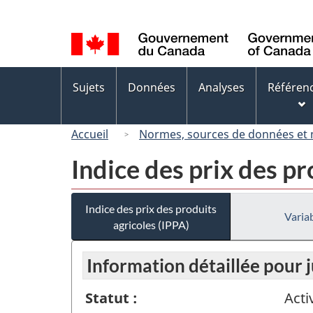
Sélection
de
la
langue
Menus
Sujets
Données
Analyses
Référen
des
sujets
Accueil
Normes, sources de données et
Indice des prix des pr
Indice des prix des produits
Variab
agricoles (IPPA)
Information détaillée pour j
Statut :
Acti