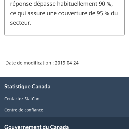
réponse dépasse habituellement 90 %,
ce qui assure une couverture de 95 % du
secteur.
Date de modification :
2019-04-24
À
Statistique Canada
propos
de
Contactez StatCan
ce
site
Centre de confiance
Gouvernement du Canada