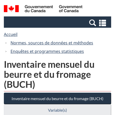
Passer
Passer
Recherche
/
au
à
et
Government
contenu
la
menus
of
Re
principal
version
Canada
et
HTML
Accueil
me
simplifiée
Normes, sources de données et méthodes
Enquêtes et programmes statistiques
Inventaire mensuel du
beurre et du fromage
(BUCH)
Inventaire mensuel du beurre et du fromage (BUCH)
Variable(s)