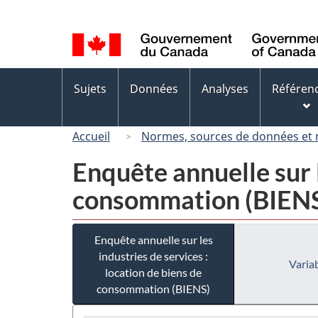
Sélection
de
la
langue
Menus
Sujets
Données
Analyses
Référen
des
sujets
Accueil
Normes, sources de données et
Enquête annuelle sur l
consommation (BIEN
Enquête annuelle sur les
industries de services :
Variab
location de biens de
consommation (BIENS)