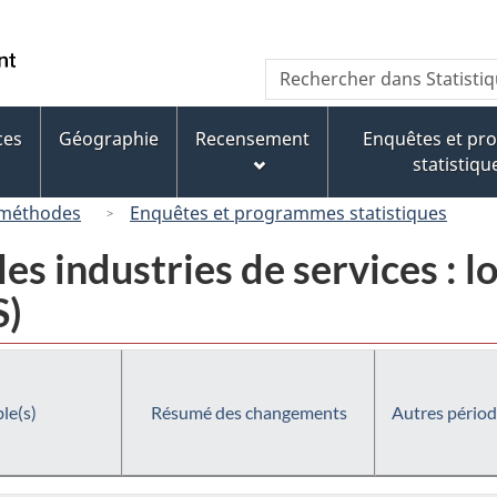
Passer
Passer
Passer
au
à
à
/
Recherche
Rechercher
contenu
« À
la
Government
dans
principal
propos
version
of
Statistique
de
HTML
ces
Géographie
Recensement
Enquêtes et p
Canada
Canada
ce
simplifiée
statistiqu
site »
 méthodes
Enquêtes et programmes statistiques
es industries de services : l
S)
le(s)
Résumé des changements
Autres périod