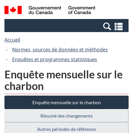
Passer
Passer
Recherche
/
au
à
et
Government
contenu
la
menus
of
Re
principal
version
Canada
et
HTML
Accueil
me
simplifiée
Normes, sources de données et méthodes
Enquêtes et programmes statistiques
Enquête mensuelle sur le
charbon
Enquête mensuelle sur le charbon
Résumé des changements
Autres périodes de référence