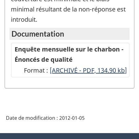
minimal résultant de la non-réponse est
introduit.
Documentation
Enquête mensuelle sur le charbon -
Énoncés de qualité
Format :
Enquête
[ARCHIVÉ - PDF, 134.90
kb
]
mensuelle
sur
le
charbon
Date de modification :
2012-01-05
-
Énoncés
À