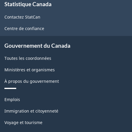
de
Statistique Canada
propos
de
qualité
Contactez StatCan
ce
-
site
Centre de confiance
ARCHIVÉ
-
Gouvernement du Canada
PDF,
Toutes les coordonnées
134.90
Ministères et organismes
À propos du gouvernement
Thèmes
Emplois
et
sujets
Immigration et citoyenneté
Voyage et tourisme