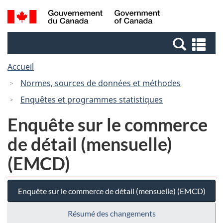
Passer
Passer
Recherche
/
au
à
et
Government
contenu
la
menus
of
Re
principal
version
Canada
et
HTML
Accueil
me
simplifiée
Normes, sources de données et méthodes
Enquêtes et programmes statistiques
Enquête sur le commerce
de détail (mensuelle)
(EMCD)
Enquête sur le commerce de détail (mensuelle) (EMCD)
Résumé des changements