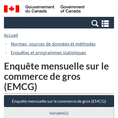
Passer
Passer
Recherche
/
au
à
et
Government
contenu
la
menus
of
Re
principal
version
Canada
et
HTML
Accueil
me
simplifiée
Normes, sources de données et méthodes
Enquêtes et programmes statistiques
Enquête mensuelle sur le
commerce de gros
(EMCG)
Enquête mensuelle sur le commerce de gros (EMCG)
Variable(s)