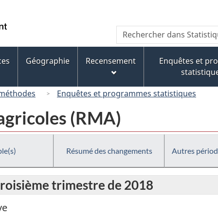
Passer
Passer
Passer
au
à
à
/
Recherche
Rechercher
contenu
« À
la
Government
dans
principal
propos
version
of
Statistique
de
HTML
ces
Géographie
Recensement
Enquêtes et p
Canada
Canada
ce
simplifiée
statistiqu
site »
 méthodes
Enquêtes et programmes statistiques
agricoles (RMA)
le(s)
Résumé des changements
Autres périod
troisième trimestre de 2018
ve