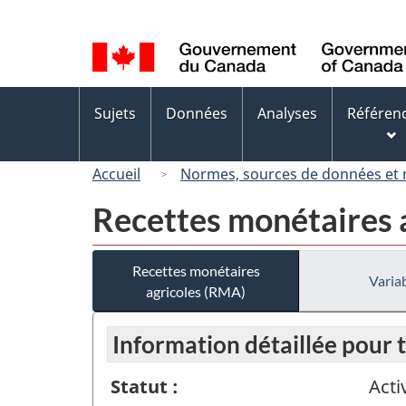
Sélection
de
la
langue
Menus
Sujets
Données
Analyses
Référen
des
sujets
Accueil
Normes, sources de données et
Recettes monétaires 
Recettes monétaires
Variab
agricoles (RMA)
Information détaillée pour 
Statut :
Acti