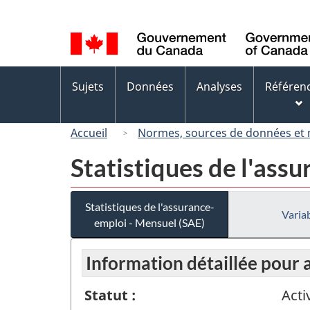
Sélection
de
la
langue
Menus
Sujets
Données
Analyses
Référen
des
sujets
Accueil
Normes, sources de données et
Statistiques de l'ass
Statistiques de l'assurance-
Variab
emploi - Mensuel (SAE)
Information détaillée pour
Statut :
Acti