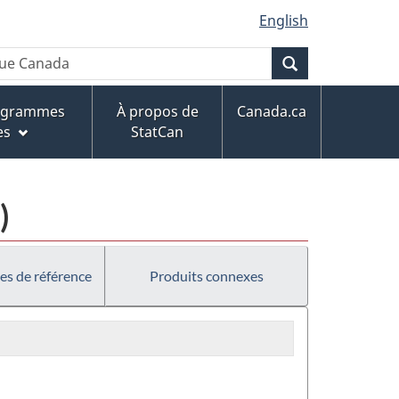
English
Recherche
rogrammes
À propos de
Canada.ca
es
StatCan
)
es de référence
Produits connexes