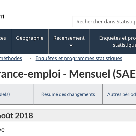
Passer
Passer
Passer
au
à
à
/
Recherche
Rechercher
contenu
« À
la
Government
dans
principal
propos
version
of
Statistique
de
HTML
ces
Géographie
Recensement
Enquêtes et p
Canada
Canada
ce
simplifiée
statistiqu
site »
 méthodes
Enquêtes et programmes statistiques
urance-emploi - Mensuel (SAE
le(s)
Résumé des changements
Autres périod
 août 2018
ve