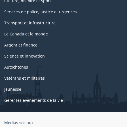
Culture, histoire et sport
Services de police, justice et urgences
Transport et infrastructure
Le Canada et le monde
Argent et finance
Science et innovation
Autochtones
Vétérans et militaires
Jeunesse
Gérer les événements de la vie
Organisation
Médias sociaux