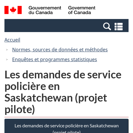
Passer
Passer
Recherche
/
au
à
et
Government
contenu
la
menus
of
Re
principal
version
Canada
et
HTML
Accueil
me
simplifiée
Normes, sources de données et méthodes
Enquêtes et programmes statistiques
Les demandes de service
policière en
Saskatchewan (projet
pilote)
Les demandes de service policière en Saskatchewan
(projet pilote)