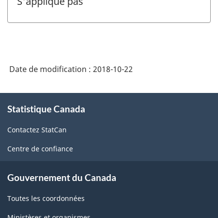
S'applique pas
Date de modification :
2018-10-22
À
Statistique Canada
propos
de
Contactez StatCan
ce
site
Centre de confiance
Gouvernement du Canada
Toutes les coordonnées
Ministères et organismes