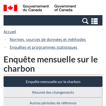
Passer
Passer
Recherche
/
au
à
et
Government
contenu
la
menus
of
Re
principal
version
Canada
et
HTML
Accueil
me
simplifiée
Normes, sources de données et méthodes
Enquêtes et programmes statistiques
Enquête mensuelle sur le
charbon
Enquête mensuelle sur le charbon
Résumé des changements
Autres périodes de référence