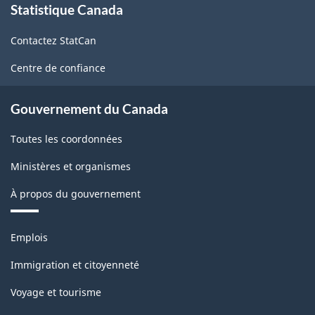
de
Statistique Canada
propos
de
qualité
Contactez StatCan
ce
-
site
Centre de confiance
ARCHIVÉ
-
Gouvernement du Canada
PDF,
Toutes les coordonnées
134.90
Ministères et organismes
À propos du gouvernement
Thèmes
Emplois
et
sujets
Immigration et citoyenneté
Voyage et tourisme