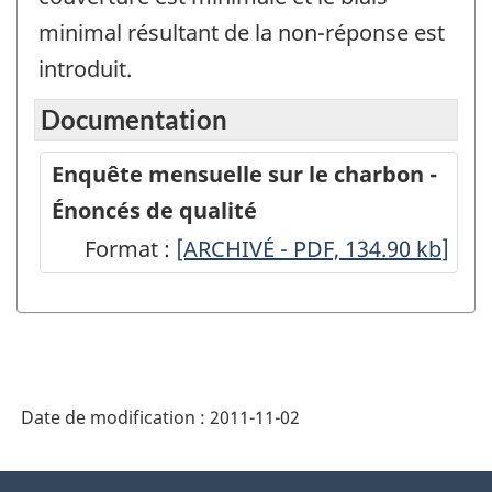
minimal résultant de la non-réponse est
introduit.
Documentation
Enquête mensuelle sur le charbon -
Énoncés de qualité
Format :
Enquête
[ARCHIVÉ - PDF, 134.90
kb
]
mensuelle
sur
le
charbon
Date de modification :
2011-11-02
-
Énoncés
À