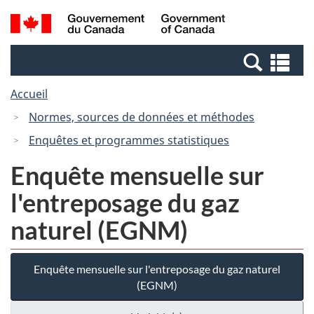
Passer
Passer
Passer
Recherche
/
au
au
à
et
Government
Gestionnaire
contenu
la
menus
of
Re
des
principal
version
Canada
et
Invitations
HTML
Accueil
me
simplifiée
Normes, sources de données et méthodes
Enquêtes et programmes statistiques
Enquête mensuelle sur
l'entreposage du gaz
naturel (EGNM)
Enquête mensuelle sur l'entreposage du gaz naturel
(EGNM)