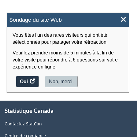
×
Sondage du site Web
Vous êtes l'un des rares visiteurs qui ont été
sélectionnés pour partager votre rétroaction.
Veuillez prendre moins de 5 minutes à la fin de
votre visite pour répondre à 6 questions sur votre
expérience en ligne.
Oui
accéder
Non, merci.
au
sondage.
À
Statistique Canada
propos
de
Contactez StatCan
ce
site
Centre de confiance