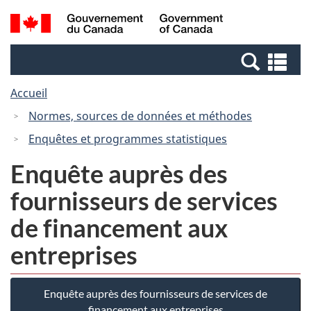
Passer
Passer
Recherche
/
au
à
et
Government
contenu
la
menus
of
Re
principal
version
Canada
et
HTML
Accueil
me
simplifiée
Normes, sources de données et méthodes
Enquêtes et programmes statistiques
Enquête auprès des
fournisseurs de services
de financement aux
entreprises
Enquête auprès des fournisseurs de services de
financement aux entreprises