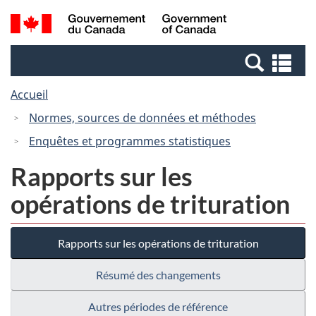
Passer
Passer
Recherche
/
au
à
et
Government
contenu
la
menus
of
Re
principal
version
Canada
et
HTML
Accueil
me
simplifiée
Normes, sources de données et méthodes
Enquêtes et programmes statistiques
Rapports sur les
opérations de trituration
Rapports sur les opérations de trituration
Résumé des changements
Autres périodes de référence