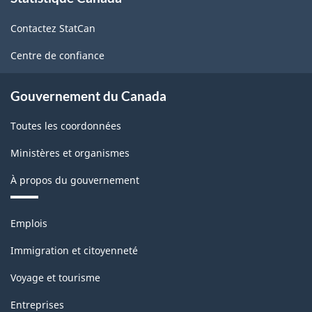
de
Contactez StatCan
ce
site
Centre de confiance
Gouvernement du Canada
Toutes les coordonnées
Ministères et organismes
À propos du gouvernement
Thèmes
Emplois
et
sujets
Immigration et citoyenneté
Voyage et tourisme
Entreprises