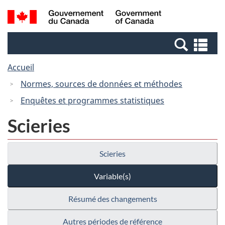
Passer
Passer
Recherche
/
au
à
et
Government
contenu
la
menus
of
Re
principal
version
Canada
et
HTML
Accueil
me
simplifiée
Normes, sources de données et méthodes
Enquêtes et programmes statistiques
Scieries
Scieries
Variable(s)
Résumé des changements
Autres périodes de référence