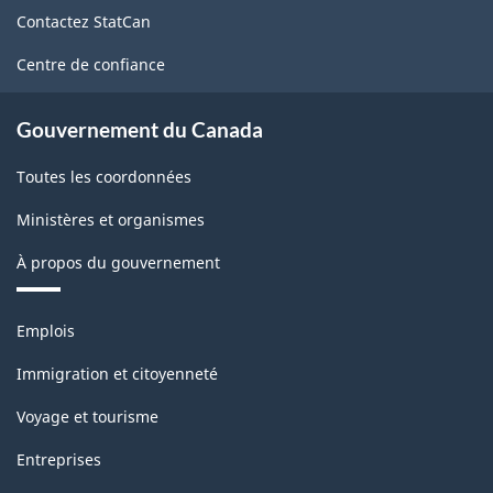
de
Contactez StatCan
ce
site
Centre de confiance
Gouvernement du Canada
Toutes les coordonnées
Ministères et organismes
À propos du gouvernement
Thèmes
Emplois
et
sujets
Immigration et citoyenneté
Voyage et tourisme
Entreprises