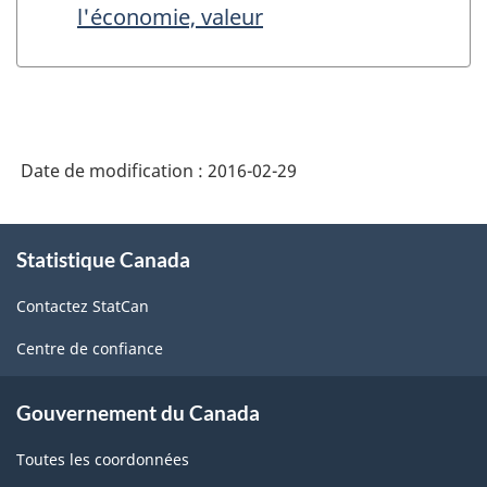
l'économie, valeur
Date de modification :
2016-02-29
À
Statistique Canada
propos
de
Contactez StatCan
ce
site
Centre de confiance
Gouvernement du Canada
Toutes les coordonnées