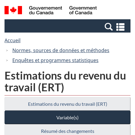
Passer
Passer
Recherche
/
au
à
et
Government
contenu
la
menus
of
Re
principal
version
Canada
et
HTML
Accueil
me
simplifiée
Normes, sources de données et méthodes
Enquêtes et programmes statistiques
Estimations du revenu du
travail (ERT)
Estimations du revenu du travail (ERT)
Variable(s)
Résumé des changements