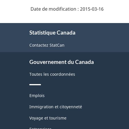
Date de modification :
2015-03-16
À
Statistique Canada
propos
de
Contactez StatCan
ce
site
Gouvernement du Canada
Toutes les coordonnées
Thèmes
Emplois
et
sujets
Immigration et citoyenneté
Voyage et tourisme