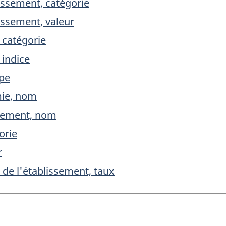
issement, catégorie
issement, valeur
, catégorie
 indice
ype
mie, nom
ssement, nom
orie
r
é de l'établissement, taux