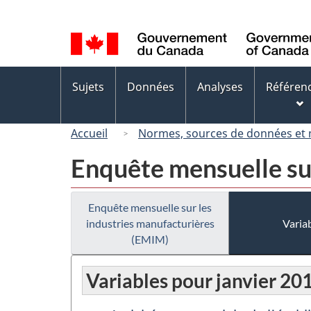
Sélection
de
la
langue
Menus
Sujets
Données
Analyses
Référen
des
sujets
Accueil
Normes, sources de données et
Enquête mensuelle su
Enquête mensuelle sur les
industries manufacturières
Variab
(EMIM)
Variables pour janvier 20