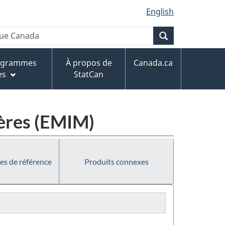
English
Recherche
rogrammes
À propos de
Canada.ca
es
StatCan
ières (EMIM)
es de référence
Produits connexes