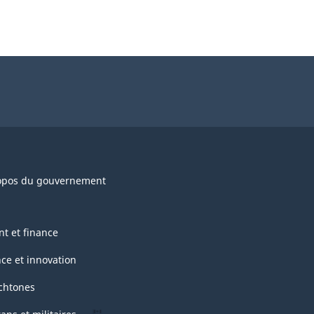
opos du gouvernement
nt et finance
nce et innovation
chtones