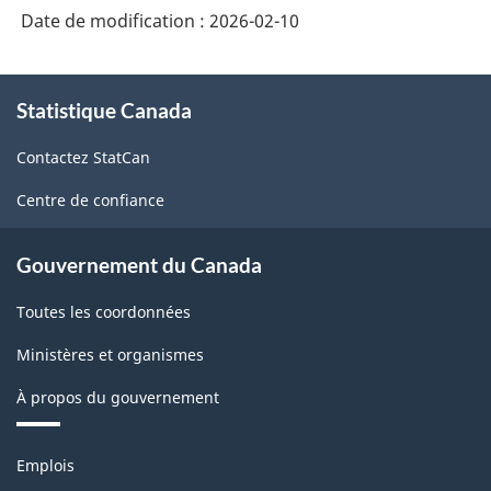
Date de modification :
2026-02-10
À
Statistique Canada
propos
de
Contactez StatCan
ce
site
Centre de confiance
Gouvernement du Canada
Toutes les coordonnées
Ministères et organismes
À propos du gouvernement
Thèmes
Emplois
et