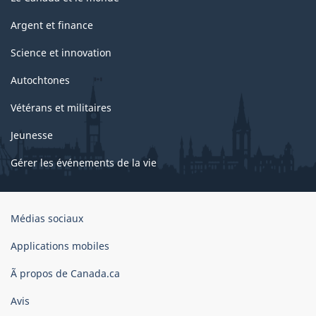
Argent et finance
Science et innovation
Autochtones
Vétérans et militaires
Jeunesse
Gérer les événements de la vie
Organisation
Médias sociaux
du
gouvernement
Applications mobiles
du
Ã propos de Canada.ca
Canada
Avis