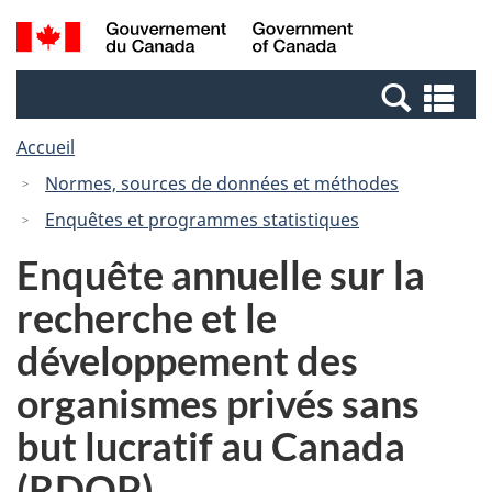
Passer
Passer
Recherche
/
au
à
et
Government
contenu
la
menus
of
Re
principal
version
Canada
et
HTML
Accueil
me
simplifiée
Normes, sources de données et méthodes
Enquêtes et programmes statistiques
Enquête annuelle sur la
recherche et le
développement des
organismes privés sans
but lucratif au Canada
(RDOP)