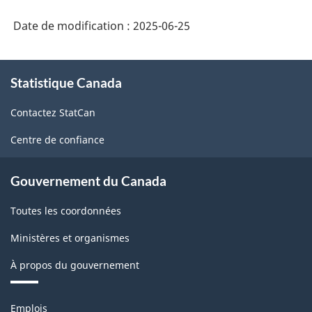
Date de modification :
2025-06-25
À
Statistique Canada
propos
de
Contactez StatCan
ce
site
Centre de confiance
Gouvernement du Canada
Toutes les coordonnées
Ministères et organismes
À propos du gouvernement
Thèmes
Emplois