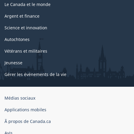
Le Canada et le monde
Argent et finance
Science et innovation
Autochtones
Vétérans et militaires
Jeunesse
Gérer les événements de la vie
Organisation
Médias sociaux
du
gouvernement
Applications mobiles
du
Ã propos de Canada.ca
Canada
Avis