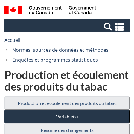
Passer
Passer
Recherche
/
au
à
et
Government
contenu
la
menus
of
Re
principal
version
Canada
et
HTML
Accueil
me
simplifiée
Normes, sources de données et méthodes
Enquêtes et programmes statistiques
Production et écoulement
des produits du tabac
Production et écoulement des produits du tabac
Variable(s)
Résumé des changements