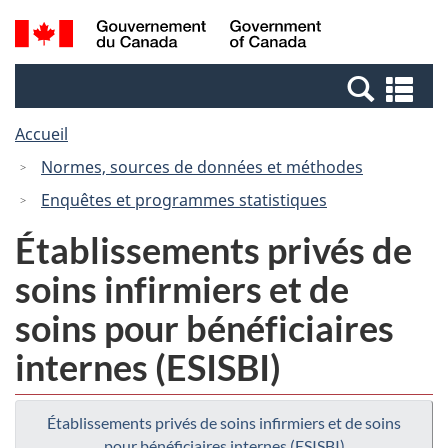
Passer
Passer
Recherche
/
au
à
et
Government
contenu
la
menus
of
Re
principal
version
Canada
et
HTML
Accueil
me
simplifiée
Normes, sources de données et méthodes
Enquêtes et programmes statistiques
Établissements privés de
soins infirmiers et de
soins pour bénéficiaires
internes (ESISBI)
Établissements privés de soins infirmiers et de soins
pour bénéficiaires internes (ESISBI)