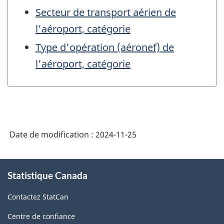
Secteur de transport aérien de
l'aéroport, catégorie
Type d'opération (aéronef) de
l'aéroport, catégorie
Date de modification :
2024-11-25
À
Statistique Canada
propos
de
Contactez StatCan
ce
site
Centre de confiance