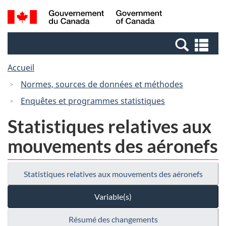
Passer
Passer
Recherche
/
au
à
et
Government
contenu
la
menus
of
Re
principal
version
Canada
et
HTML
Accueil
me
simplifiée
Normes, sources de données et méthodes
Enquêtes et programmes statistiques
Statistiques relatives aux
mouvements des aéronefs
Statistiques relatives aux mouvements des aéronefs
Variable(s)
Résumé des changements