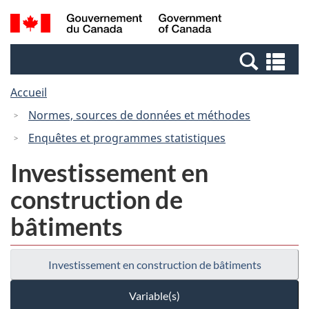
Passer
Passer
Recherche
/
au
à
et
Government
contenu
la
menus
of
Re
principal
version
Canada
et
HTML
Accueil
me
simplifiée
Normes, sources de données et méthodes
Enquêtes et programmes statistiques
Investissement en
construction de
bâtiments
Investissement en construction de bâtiments
Variable(s)