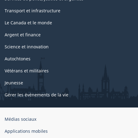
Transport et infrastructure
Le Canada et le monde
Argent et finance
Science et innovation
Autochtones
Vétérans et militaires
Jeunesse
Gérer les événements de la vie
Organisation
Médias sociaux
du
gouvernement
Applications mobiles
du