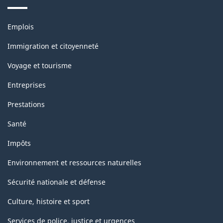
Thèmes
Emplois
et
sujets
Immigration et citoyenneté
Voyage et tourisme
Entreprises
Prestations
Santé
Impôts
Environnement et ressources naturelles
Sécurité nationale et défense
Culture, histoire et sport
Services de police, justice et urgences