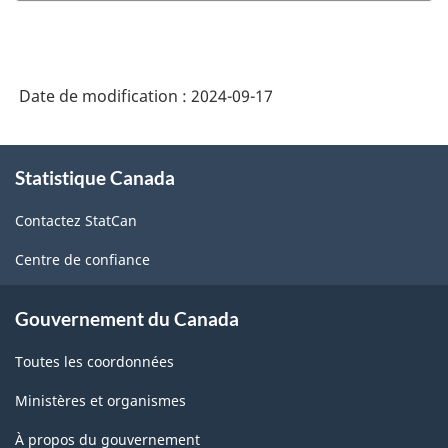
Date de modification :
2024-09-17
À
Statistique Canada
propos
de
Contactez StatCan
ce
site
Centre de confiance
Gouvernement du Canada
Toutes les coordonnées
Ministères et organismes
À propos du gouvernement