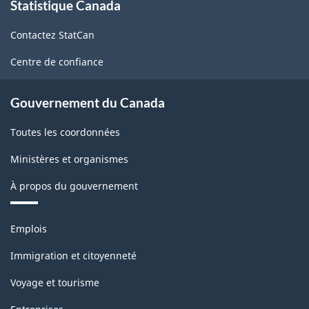
Statistique Canada
propos
de
Contactez StatCan
ce
site
Centre de confiance
Gouvernement du Canada
Toutes les coordonnées
Ministères et organismes
À propos du gouvernement
Thèmes
Emplois
et
sujets
Immigration et citoyenneté
Voyage et tourisme