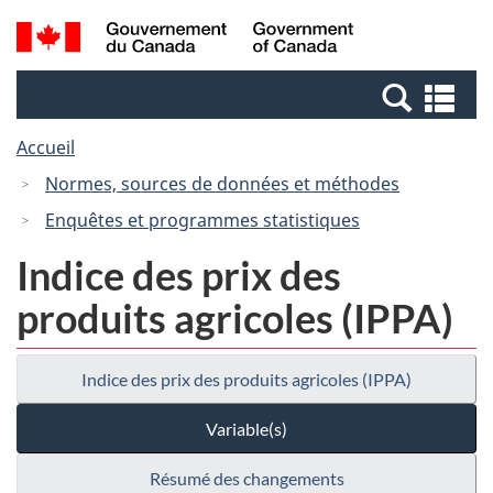
Passer
Passer
Recherche
/
au
à
et
Government
contenu
la
menus
of
Re
principal
version
Canada
et
HTML
Accueil
me
simplifiée
Normes, sources de données et méthodes
Enquêtes et programmes statistiques
Indice des prix des
produits agricoles (IPPA)
Indice des prix des produits agricoles (IPPA)
Variable(s)
Résumé des changements